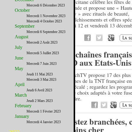
L’Occitane célèbre les fêtes de 
Mercredi 6 Décembre 2023
d’année et propose une « Haute
October
Party » avec rituels de beauté,
Mercredi 1 Novembre 2023
rafraîchissements et offres spéc
Mercredi 4 Octobre 2023
Jeudi 12 et vendredi 13 décem
September
Mercredi 6 Septembre 2023
August
Mercredi 2 Août 2023
July
17 chaînes français
Mercredi 5 Juillet 2023
June
HD aux Etats-Unis
Mercredi 7 Juin 2023
May
FrenchTV propose 17 des plus
Jeudi 11 Mai 2023
chaînes de la TNT française e
Mercredi 3 Mai 2023
April
en décalé ; regardez les progr
Jeudi 6 Avril 2023
votre choix adaptés à votre fus
March
horaire.
Jeudi 2 Mars 2023
February
Mercredi 1 Février 2023
January
Restez branchées, c
Mercredi 4 Janvier 2023
moins cher