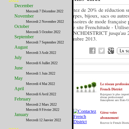
2022
December
Profitez de 20% de réduction su
Mercredi 7 Décembre 2022
écharpes, bijoux, sacs ou autre
November
accessoires de mode française 
Mercredi 2 Novembre 2022
sur le site Frenchitude - Utilise
October
FRENCHDISTRICT jusqu'au 
Mercredi 5 Octobre 2022
September
décembre 2013.
Mercredi 7 Septembre 2022
August
Mercredi 3 Août 2022
July
Mercredi 6 Juillet 2022
June
Mercredi 1 Juin 2022
May
Le réseau professio
Mercredi 4 Mai 2022
April
French District
Mercredi 6 Avril 2022
Rejoignez le plus import
Le French District est le premier guide sur
réseau professionnel
February
francophone aux Etats-U
internet en Français sur les Etats-Unis. Notre
Mercredi 2 Mars 2022
principe : Le meilleur des Etats-Unis par ceux qui
Mercredi 9 Février 2022
y vivent.
Gérez votre
January
abonnement
Mercredi 12 Janvier 2022
Recevez le French Distric