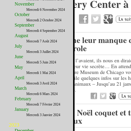
Le DNA Discovery Center à
November
Chicago
Mercredi 6 Novembre 2024
October
Mercredi 2 Octobre 2024
September
Mercredi 4 Septembre 2024
August
Il ne leur manque 
Mercredi 7 Août 2024
parole
July
Mercredi 3 Juillet 2024
June
S’ils l’avaient, ils nous en dira
Mercredi 5 Juin 2024
sur leur vie secrète… En atten
May
Nature Museum de Chicago vo
Mercredi 1 Mai 2024
dévoile quelques infos sur les 
April
des animaux – Jusqu’au 21 janv
Mercredi 3 Avril 2024
March
2014.
Mercredi 6 Mars 2024
February
Mercredi 7 Février 2024
Un Noël coquet et 
January
Mercredi 3 Janvier 2024
doux
2023
December