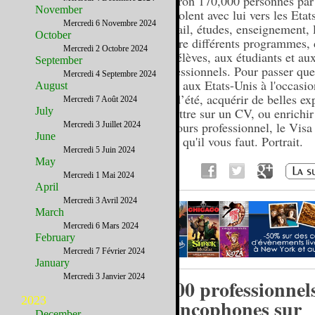
Environ 170,000 personnes par
November
s'envolent avec lui vers les Etat
Mercredi 6 Novembre 2024
Travail, études, enseignement, l
October
1 offre différents programmes, 
Mercredi 2 Octobre 2024
aux élèves, aux étudiants et au
September
professionnels. Pour passer qu
Mercredi 4 Septembre 2024
mois aux Etats-Unis à l'occasio
August
job d’été, acquérir de belles ex
Mercredi 7 Août 2024
July
à mettre sur un CV, ou enrichir
parcours professionnel, le Visa 
Mercredi 3 Juillet 2024
June
celui qu'il vous faut. Portrait.
Mercredi 5 Juin 2024
May
Mercredi 1 Mai 2024
April
Mercredi 3 Avril 2024
March
Mercredi 6 Mars 2024
February
Mercredi 7 Février 2024
January
Mercredi 3 Janvier 2024
1200 professionnel
2023
francophones sur
December