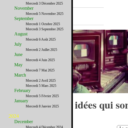
Mercredi 3 Décembre 2025
November
A la Une
Mercredi 5 Novembre 2025
September
Mercredi 1 Octobre 2025
Mercredi 3 Septembre 2025
August
Mercredi 6 Août 2025
July
Mercredi 2 Juillet 2025
June
Mercredi 4 Juin 2025
May
Mercredi 7 Mai 2025
March
Mercredi 2 Avril 2025
Mercredi 5 Mars 2025
February
Mercredi 5 Février 2025
8 innovations et idées qui so
January
Mercredi 8 Janvier 2025
nées à Chicago
2024
December
Mercredi 4 Décembre 2024