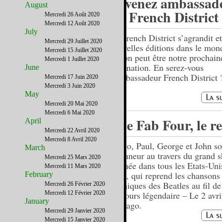
Devenez ambassad
August
du French District 
Mercredi 26 Août 2020
Mercredi 12 Août 2020
July
Le French District s’agrandit e
Mercredi 29 Juillet 2020
nouvelles éditions dans le mon
Mercredi 15 Juillet 2020
région peut être notre prochain
Mercredi 1 Juillet 2020
destination. En serez-vous
June
l’ambassadeur French District 
Mercredi 17 Juin 2020
Mercredi 3 Juin 2020
May
Mercredi 20 Mai 2020
Mercredi 6 Mai 2020
The Fab Four, le r
April
Mercredi 22 Avril 2020
Mercredi 8 Avril 2020
Ringo, Paul, George et John so
March
l’honneur au travers du grand 
Mercredi 25 Mars 2020
tournée dans tous les Etats-Uni
Mercredi 11 Mars 2020
Be », qui reprend les chansons
February
mythiques des Beatles au fil de
Mercredi 26 Février 2020
Mercredi 12 Février 2020
parcours légendaire – Le 2 avri
January
Chicago.
Mercredi 29 Janvier 2020
Mercredi 15 Janvier 2020