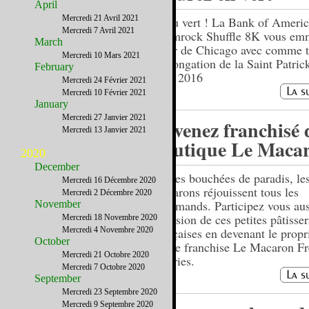
April
Mercredi 21 Avril 2021
Et au vert ! La Bank of Ameri
Mercredi 7 Avril 2021
Shamrock Shuffle 8K vous em
March
cœur de Chicago avec comme 
Mercredi 10 Mars 2021
prolongation de la Saint Patri
February
avril 2016
Mercredi 24 Février 2021
Mercredi 10 Février 2021
January
Mercredi 27 Janvier 2021
Devenez franchisé 
Mercredi 13 Janvier 2021
boutique Le Macar
2020
December
Petites bouchées de paradis, le
Mercredi 16 Décembre 2020
macarons réjouissent tous les
Mercredi 2 Décembre 2020
gourmands. Participez vous aus
November
diffusion de ces petites pâtisser
Mercredi 18 Novembre 2020
Mercredi 4 Novembre 2020
françaises en devenant le propr
October
d’une franchise Le Macaron F
Mercredi 21 Octobre 2020
Pastries.
Mercredi 7 Octobre 2020
September
Mercredi 23 Septembre 2020
Mercredi 9 Septembre 2020