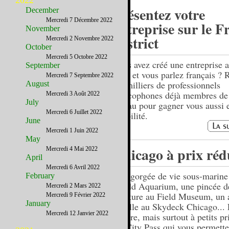
2022
Présentez votre
December
Mercredi 7 Décembre 2022
entreprise sur le F
November
District
Mercredi 2 Novembre 2022
October
Mercredi 5 Octobre 2022
Vous avez créé une entreprise a
September
Unis et vous parlez français ? 
Mercredi 7 Septembre 2022
les milliers de professionnels
August
francophones déjà membres de
Mercredi 3 Août 2022
July
réseau pour gagner vous aussi 
Mercredi 6 Juillet 2022
visibilité.
June
Mercredi 1 Juin 2022
May
Chicago à prix réd
Mercredi 4 Mai 2022
April
Mercredi 6 Avril 2022
Une gorgée de vie sous-marine
February
Shedd Aquarium, une pincée d
Mercredi 2 Mars 2022
peinture au Field Museum, un 
Mercredi 9 Février 2022
January
la ville au Skydeck Chicago... 
Mercredi 12 Janvier 2022
encore, mais surtout à petits pr
les City Pass qui vous permette