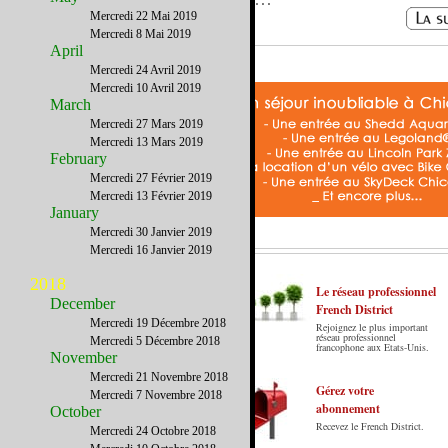
Mercredi 22 Mai 2019
Mercredi 8 Mai 2019
April
Mercredi 24 Avril 2019
Mercredi 10 Avril 2019
March
Mercredi 27 Mars 2019
Mercredi 13 Mars 2019
February
Mercredi 27 Février 2019
Mercredi 13 Février 2019
January
Mercredi 30 Janvier 2019
Mercredi 16 Janvier 2019
2018
Le réseau professionnel
December
French District
Mercredi 19 Décembre 2018
Rejoignez le plus important
Le French District est le premier guide sur
réseau professionnel
Mercredi 5 Décembre 2018
francophone aux Etats-Unis.
internet en Français sur les Etats-Unis.
November
Notre principe : Le meilleur des Etats-Unis
Mercredi 21 Novembre 2018
par ceux qui y vivent.
Gérez votre
Mercredi 7 Novembre 2018
abonnement
October
Recevez le French District.
Mercredi 24 Octobre 2018