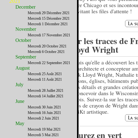
2021
visiter Chicago et ses incontou
December
en évitant les files d'attente !
Mercredi 29 Décembre 2021
Mercredi 15 Décembre 2021
Mercredi 1 Décembre 2021
November
Mercredi 17 Novembre 2021
Sur les traces de 
October
Lloyd Wright
Mercredi 20 Octobre 2021
Mercredi 6 Octobre 2021
September
Depuis qu'elle a découvert les 
Mercredi 22 Septembre 2021
de l'architecte et concepteur a
August
Frank Lloyd Wright, Nathalie t
Mercredi 25 Août 2021
maisons, églises, bâtiments pub
Mercredi 11 Août 2021
July
petits détails et grandes créatio
Mercredi 28 Juillet 2021
pu concevoir dans le Wisconsin
Mercredi 14 Juillet 2021
Illinois. Suivez-la sur les trace
June
coups de crayon de Wright dan
Mercredi 30 Juin 2021
distriKt artistique.
Mercredi 16 Juin 2021
Mercredi 2 Juin 2021
May
Mercredi 19 Mai 2021
Courez en vert
Mercredi 5 Mai 2021