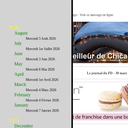
8 innovations et idées qui sont nées à Chicago : Voir ce message en ligne
2026
August
Mercredi 5 Août 2026
July
Mercredi 1er Juillet 2026
June
Mercredi 3 Juin 2026
May
Mercredi 6 Mai 2026
Contactez-nous
Le journal du FD - 30 mars
April
Mercredi 1er Avril 2026
March
Mercredi 4 Mars 2026
February
Mercredi 4 Février 2026
January
Mercredi 7 Janvier 2026
2025
December