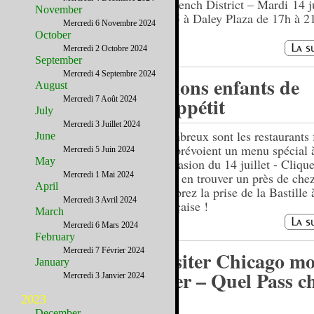
le French District – Mardi 14 ju
November
2015 à Daley Plaza de 17h à 2
Mercredi 6 Novembre 2024
October
Mercredi 2 Octobre 2024
September
Mercredi 4 Septembre 2024
Allons enfants de
August
l'appétit
Mercredi 7 Août 2024
July
Mercredi 3 Juillet 2024
Nombreux sont les restaurants 
June
qui prévoient un menu spécial 
Mercredi 5 Juin 2024
May
l'occasion du 14 juillet - Clique
Mercredi 1 Mai 2024
pour en trouver un près de chez
April
célébrez la prise de la Bastille 
Mercredi 3 Avril 2024
française !
March
Mercredi 6 Mars 2024
February
Mercredi 7 Février 2024
Visiter Chicago mo
January
cher – Quel Pass ch
Mercredi 3 Janvier 2024
?
2023
December