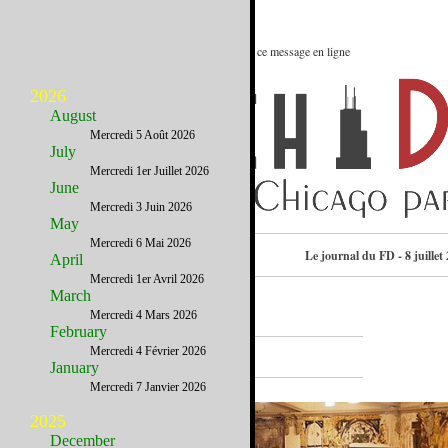
Le meilleur des Etats-Unis : Voir ce message en ligne
2026
August
Mercredi 5 Août 2026
July
Mercredi 1er Juillet 2026
June
Mercredi 3 Juin 2026
May
Mercredi 6 Mai 2026
Consulter l’annuaire
Le journal du FD - 8 juillet
April
Mercredi 1er Avril 2026
March
Mercredi 4 Mars 2026
February
A la Une
Mercredi 4 Février 2026
January
Mercredi 7 Janvier 2026
2025
December