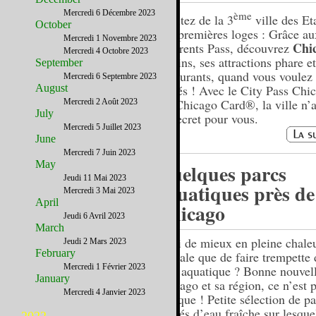
Mercredi 6 Décembre 2023
ème
Profitez de la 3
ville des Et
October
aux premières loges : Grâce au
Mercredi 1 Novembre 2023
Chi
différents Pass, découvrez
Mercredi 4 Octobre 2023
recoins, ses attractions phare et
September
restaurants, quand vous voulez 
Mercredi 6 Septembre 2023
August
cassés ! Avec le City Pass Chi
Go Chicago Card®, la ville n’a
Mercredi 2 Août 2023
July
de secret pour vous.
Mercredi 5 Juillet 2023
June
Mercredi 7 Juin 2023
May
Quelques parcs
Jeudi 11 Mai 2023
aquatiques près de
Mercredi 3 Mai 2023
April
Chicago
Jeudi 6 Avril 2023
March
Quoi de mieux en pleine chale
Jeudi 2 Mars 2023
February
estivale que de faire trempette
Mercredi 1 Février 2023
parc aquatique ? Bonne nouvell
January
Chicago et sa région, ce n’est 
Mercredi 4 Janvier 2023
manque ! Petite sélection de pa
gorgés d’eau fraîche sur lesque