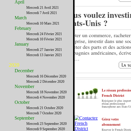
April
Mercredi 21 Avril 2021
Vous voulez investi
Mercredi 7 Avril 2021
March
Etats-Unis ?
Mercredi 10 Mars 2021
February
Acheter un commerce, racheter
Mercredi 24 Février 2021
Mercredi 10 Février 2021
entreprise, investir dans une soc
January
racheter des parts et des action
Mercredi 27 Janvier 2021
compagnies américaines, écriv
Mercredi 13 Janvier 2021
nous…
2020
December
Mercredi 16 Décembre 2020
Mercredi 2 Décembre 2020
November
Le réseau professio
Mercredi 18 Novembre 2020
French District
Mercredi 4 Novembre 2020
Rejoignez le plus import
October
Le French District est le premier guide sur
réseau professionnel
francophone aux Etats-U
Mercredi 21 Octobre 2020
internet en Français sur les Etats-Unis. Notre
Mercredi 7 Octobre 2020
principe : Le meilleur des Etats-Unis par ceux qui
September
y vivent.
Gérez votre
Mercredi 23 Septembre 2020
abonnement
Mercredi 9 Septembre 2020
Recevez le French Distric