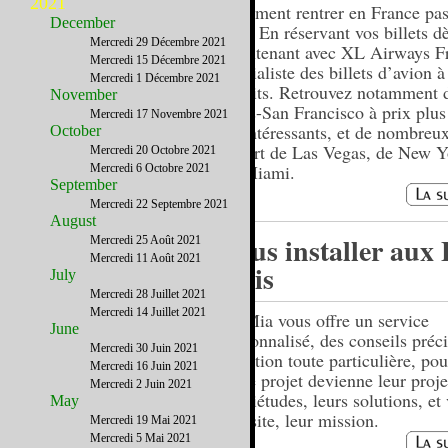
2021
Comment rentrer en France pas
December
été ? En réservant vos billets d
Mercredi 29 Décembre 2021
maintenant avec XL Airways Fr
Mercredi 15 Décembre 2021
spécialiste des billets d’avion à
Mercredi 1 Décembre 2021
réduits. Retrouvez notamment d
November
Paris-San Francisco à prix plus
Mercredi 17 Novembre 2021
qu’intéressants, et de nombreux
October
départ de Las Vegas, de New Y
Mercredi 20 Octobre 2021
de Miami.
Mercredi 6 Octobre 2021
September
Mercredi 22 Septembre 2021
August
Vous installer aux 
Mercredi 25 Août 2021
Mercredi 11 Août 2021
Unis
July
Mercredi 28 Juillet 2021
Mercredi 14 Juillet 2021
PreMia vous offre un service
June
personnalisé, des conseils préci
Mercredi 30 Juin 2021
attention toute particulière, po
Mercredi 16 Juin 2021
votre projet devienne leur proje
Mercredi 2 Juin 2021
inquiétudes, leurs solutions, et 
May
réussite, leur mission.
Mercredi 19 Mai 2021
Mercredi 5 Mai 2021