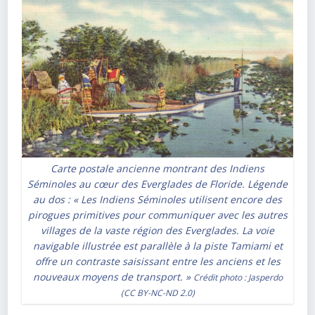
Carte postale ancienne montrant des Indiens
Séminoles au cœur des Everglades de Floride. Légende
au dos : « Les Indiens Séminoles utilisent encore des
pirogues primitives pour communiquer avec les autres
villages de la vaste région des Everglades. La voie
navigable illustrée est parallèle à la piste Tamiami et
offre un contraste saisissant entre les anciens et les
nouveaux moyens de transport. »
Crédit photo :
Jasperdo
(
CC BY-NC-ND 2.0
)