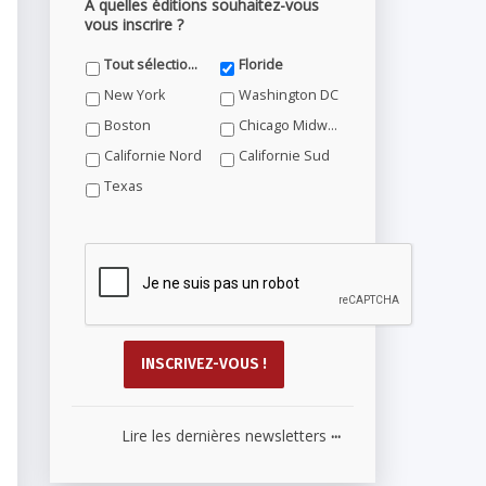
A quelles éditions souhaitez-vous
vous inscrire ?
Tout sélectionner
Floride
New York
Washington DC
Boston
Chicago Midwest
Californie Nord
Californie Sud
Texas
...
Lire les dernières newsletters