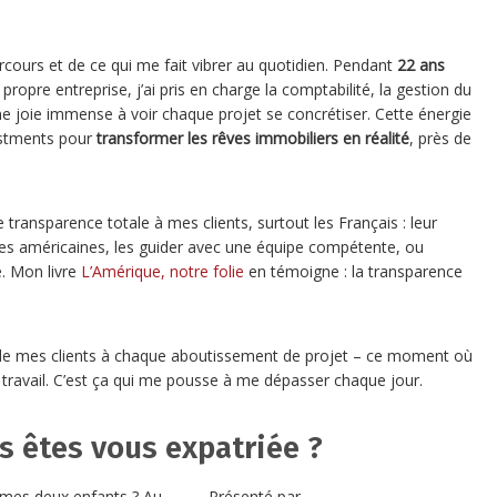
ours et de ce qui me fait vibrer au quotidien. Pendant
22 ans
 propre entreprise, j’ai pris en charge la comptabilité, la gestion du
ne joie immense à voir chaque projet se concrétiser. Cette énergie
vestments pour
transformer les rêves immobiliers en réalité
, près de
e transparence totale à mes clients, surtout les Français : leur
es américaines, les guider avec une équipe compétente, ou
e. Mon livre
L’Amérique, notre folie
en témoigne : la transparence
e de mes clients à chaque aboutissement de projet – ce moment où
re travail. C’est ça qui me pousse à me dépasser chaque jour.
s êtes vous expatriée ?
 mes deux enfants ? Au
Présenté par...