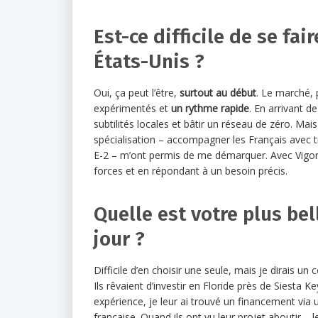
Est-ce difficile de se fa
États-Unis ?
Oui, ça peut l’être,
surtout au début
. Le marché, 
expérimentés et
un rythme rapide
. En arrivant d
subtilités locales et bâtir un réseau de zéro. M
spécialisation – accompagner les Français avec 
E-2 – m’ont permis de me démarquer. Avec Vigore
forces et en répondant à un besoin précis.
Quelle est votre plus bel
jour ?
Difficile d’en choisir une seule, mais je dirais 
Ils rêvaient d’investir en Floride près de Siesta
expérience, je leur ai trouvé un financement vi
française. Quand ils ont vu leur projet aboutir – 