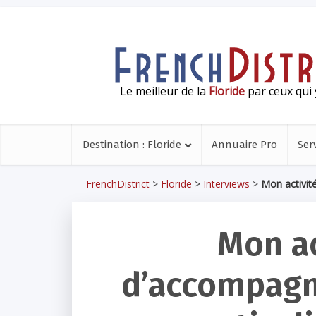
Le meilleur de la
Floride
par ceux qui 
Destination : Floride
Annuaire Pro
Ser
FrenchDistrict
>
Floride
>
Interviews
>
Mon activité
Mon ac
d’accompagn