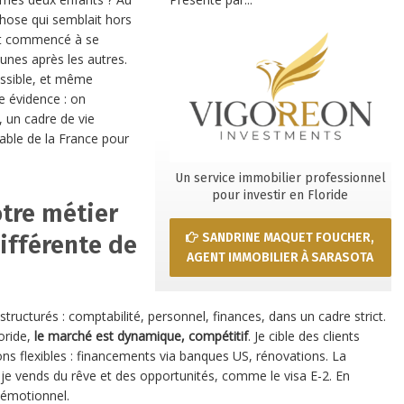
 chose qui semblait hors
ont commencé à se
unes après les autres.
ossible, et même
e évidence : on
 un cadre de vie
nable de la France pour
Un service immobilier professionnel
pour investir en Floride
otre métier
SANDRINE MAQUET FOUCHER,
différente de
AGENT IMMOBILIER À SARASOTA
tructurés : comptabilité, personnel, finances, dans un cadre strict.
oride,
le marché est dynamique, compétitif
. Je cible des clients
ons flexibles : financements via banques US, rénovations. La
je vends du rêve et des opportunités, comme le visa E-2. En
t émotionnel.