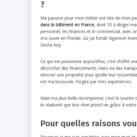
?
Ma passion pour mon métier est née de mon parc
dans le bâtiment en France
, dont 10 à diriger ma
personnel, les finances et le commercial, avec u
m’a suivie en Floride, où j’ai fondé Vigoreon In
Siesta Key.
Ce qui me passionne aujourd’hui, c’est d’offrir un
décrocher des financements clairs via des banqu
rénover une propriété pour qu’elle leur ressembl
est ma boussole, forgée par mes expériences.
Mais ma plus belle récompense, c’est le sourir
ils réalisent que leur rêve prend vie grâce à not
Pour quelles raisons vou
Pourquoi je me suis expatriée avec mon mari et