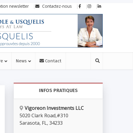
ption newsletter
Contactez-nous
re
News
Contact
INFOS PRATIQUES
Vigoreon Investments LLC
5020 Clark Road
,
#310
Sarasota
,
FL
,
34233