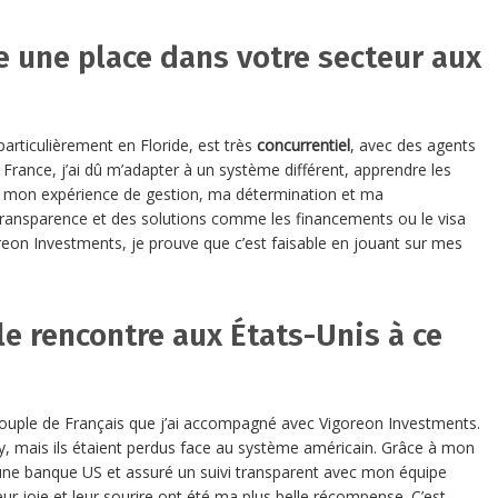
ire une place dans votre secteur aux
particulièrement en Floride, est très
concurrentiel
, avec des agents
e France, j’ai dû m’adapter à un système différent, apprendre les
ais mon expérience de gestion, ma détermination et ma
transparence et des solutions comme les financements ou le visa
on Investments, je prouve que c’est faisable en jouant sur mes
le rencontre aux États-Unis à ce
un couple de Français que j’ai accompagné avec Vigoreon Investments.
 Key, mais ils étaient perdus face au système américain. Grâce à mon
a une banque US et assuré un suivi transparent avec mon équipe
leur joie et leur sourire ont été ma plus belle récompense. C’est