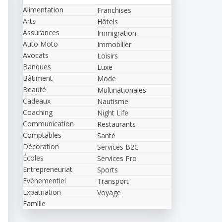
Alimentation
Franchises
Arts
Hôtels
Assurances
Immigration
Auto Moto
Immobilier
Avocats
Loisirs
Banques
Luxe
Bâtiment
Mode
Beauté
Multinationales
Cadeaux
Nautisme
Coaching
Night Life
Communication
Restaurants
Comptables
Santé
Décoration
Services B2C
Écoles
Services Pro
Entrepreneuriat
Sports
Evènementiel
Transport
Expatriation
Voyage
Famille