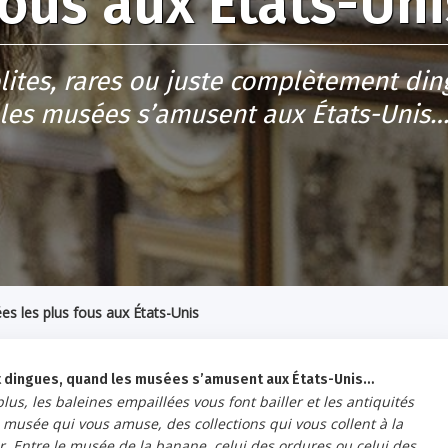
fous aux États-Uni
olites, rares ou juste complètement di
les musées s’amusent aux États-Unis
s les plus fous aux États-Unis
nt dingues, quand les musées s’amusent aux États-Unis…
s, les baleines empaillées vous font bailler et les antiquités
musée qui vous amuse, des collections qui vous collent à la
er. Entre le musée de la banane, celui des ordures ou celui des