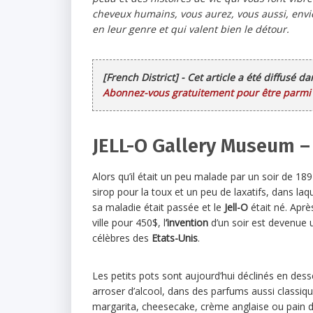
cheveux humains, vous aurez, vous aussi, env
en leur genre et qui valent bien le détour.
[French District] - Cet article a été diffusé d
Abonnez-vous gratuitement pour être parmi l
JELL-O Gallery Museum –
Alors qu’il était un peu malade par un soir de 18
sirop pour la toux et un peu de laxatifs, dans laque
sa maladie était passée et le
Jell-O
était né. Aprè
ville pour 450$, l
’invention
d’un soir est devenue un
célèbres des
Etats-Unis
.
Les petits pots sont aujourd’hui déclinés en dess
arroser d’alcool, dans des parfums aussi classiq
margarita, cheesecake, crème anglaise ou pain d