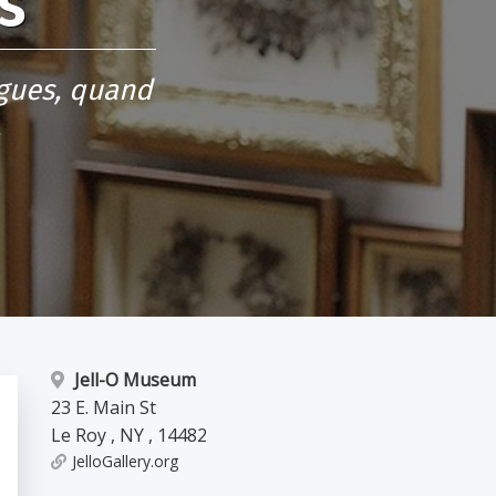
s
ngues, quand
…
Jell-O Museum
23 E. Main St
Le Roy
,
NY
,
14482
JelloGallery.org