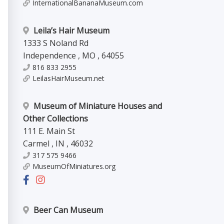
InternationalBananaMuseum.com
Leila’s Hair Museum
1333 S Noland Rd
Independence
,
MO
,
64055
816 833 2955
LeilasHairMuseum.net
Museum of Miniature Houses and
Other Collections
111 E. Main St
Carmel
,
IN
,
46032
317 575 9466
MuseumOfMiniatures.org
Beer Can Museum