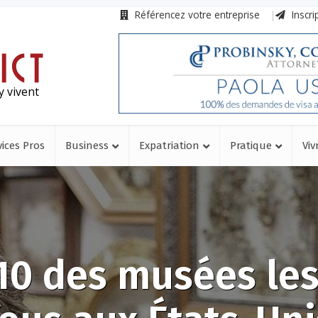
Référencez votre entreprise
Inscri
y vivent
vices Pros
Business
Expatriation
Pratique
Viv
10 des musées les