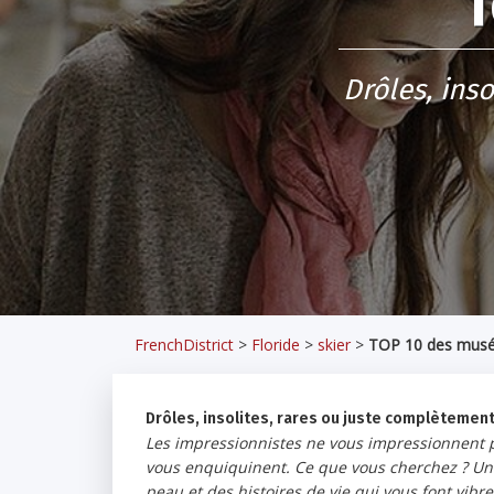
Drôles, ins
FrenchDistrict
>
Floride
>
skier
>
TOP 10 des musée
Drôles, insolites, rares ou juste complèteme
Les impressionnistes ne vous impressionnent plu
vous enquiquinent. Ce que vous cherchez ? Un 
peau et des histoires de vie qui vous font vibr