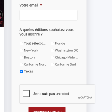
Votre email
*
A quelles éditions souhaitez-vous
vous inscrire ?
Tout sélectionner
Floride
New York
Washington DC
Boston
Chicago Midwest
Californie Nord
Californie Sud
Texas