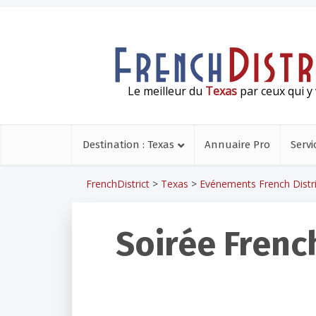
Le meilleur du
Texas
par ceux qui y 
Destination : Texas
Annuaire Pro
Servi
FrenchDistrict
>
Texas
>
Evénements French Distri
Soirée French