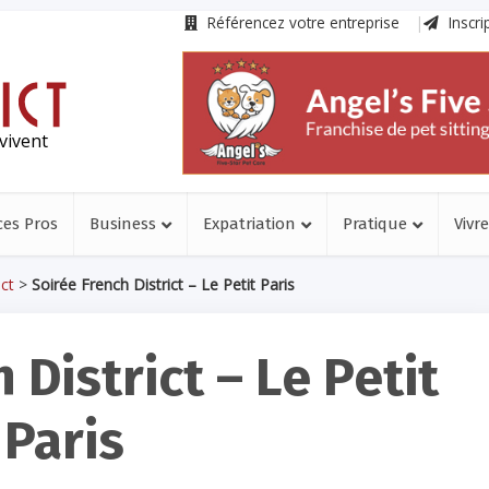
Référencez votre entreprise
Inscri
vivent
ces Pros
Business
Expatriation
Pratique
Vivre
ct
>
Soirée French District – Le Petit Paris
 District – Le Petit
Paris