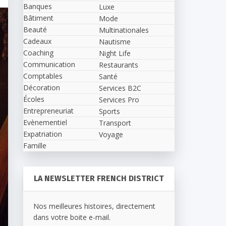
Banques
Luxe
Bâtiment
Mode
Beauté
Multinationales
Cadeaux
Nautisme
Coaching
Night Life
Communication
Restaurants
Comptables
Santé
Décoration
Services B2C
Écoles
Services Pro
Entrepreneuriat
Sports
Evènementiel
Transport
Expatriation
Voyage
Famille
LA NEWSLETTER FRENCH DISTRICT
Nos meilleures histoires, directement
dans votre boite e-mail.