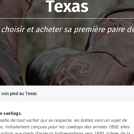
Texas
hoisir et acheter sa première paire de
à son pied au Texas
e santiags.
selle de tout vacher qui se respecte, les bottes sont un sujet de
xas. Initialement conçues pour les cowboys des années 1850, elles
rition aux pieds d’acteurs hollywoodiens vers 1930. Icônes de la