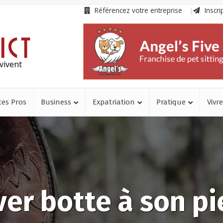
Référencez votre entreprise
Inscri
vivent
ces Pros
Business
Expatriation
Pratique
Vivre
ver botte à son pi