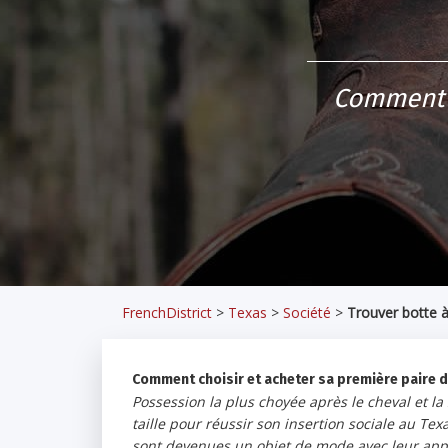
Comment c
FrenchDistrict
>
Texas
>
Société
>
Trouver botte 
Comment choisir et acheter sa première paire d
Possession la plus choyée après le cheval et la 
taille pour réussir son insertion sociale au Te
sont devenues un objet de mode avec leur appa