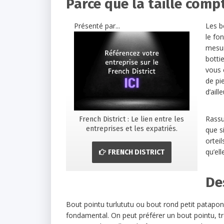
Parce que la taille comp
Présenté par...
Les b
le fon
mesure
bottie
vous 
de pi
d’aill
Rassu
French District : Le lien entre les
entreprises et les expatriés.
que s
orteil
qu’ell
FRENCH DISTRICT
De
Bout pointu turlututu ou bout rond petit patapon 
fondamental. On peut préférer un bout pointu, tr