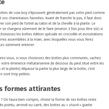
te
ottes de cow-boy n’épousent généralement pas votre pied comme
t vos charentaises favorites. Avant de franchir le pas, il faut donc
r son pied de l’orteil au talon et de la cheville à la plante. Le
r se chargera sûrement de le faire (environ 3 fois pour être sûr) si
choisissez les bottes édition spéciale en crocodile et incrustations
erres assemblées à la main, avec lesquelles vous vous ferez
eurs sûrement enterrer.
rez-vous, si vous choisissez des bottes plus communes, sachez
i votre éminence métatarsienne (le dessous du pied situé entre les
s et la plante) dépasse la partie la plus large de la botte, c’est
es sont trop petites.
s formes attirantes
? On l’aura bien compris, choisir la forme de ses bottes reste
ès pointu, arrondi ou carré, des bottes au «
shank
» (partie