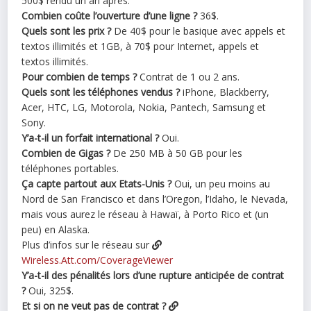
500$ rendu un an après.
Combien coûte l’ouverture d’une ligne ?
36$.
Quels sont les prix ?
De 40$ pour le basique avec appels et
textos illimités et 1GB, à 70$ pour Internet, appels et
textos illimités.
Pour combien de temps ?
Contrat de 1 ou 2 ans.
Quels sont les téléphones vendus ?
iPhone, Blackberry,
Acer, HTC, LG, Motorola, Nokia, Pantech, Samsung et
Sony.
Y’a-t-il un forfait international ?
Oui.
Combien de Gigas ?
De 250 MB à 50 GB pour les
téléphones portables.
Ça capte partout aux Etats-Unis ?
Oui, un peu moins au
Nord de San Francisco et dans l’Oregon, l’Idaho, le Nevada,
mais vous aurez le réseau à Hawaï, à Porto Rico et (un
peu) en Alaska.
Plus d’infos sur le réseau sur
Wireless.Att.com/CoverageViewer
Y’a-t-il des pénalités lors d’une rupture anticipée de contrat
?
Oui, 325$.
Et si on ne veut pas de contrat ?