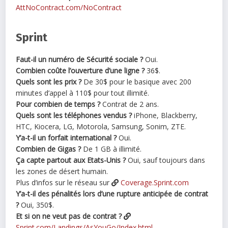
AttNoContract.com/NoContract
Sprint
Faut-il un numéro de Sécurité sociale ?
Oui.
Combien coûte l’ouverture d’une ligne ?
36$.
Quels sont les prix ?
De 30$ pour le basique avec 200
minutes d’appel à 110$ pour tout illimité.
Pour combien de temps ?
Contrat de 2 ans.
Quels sont les téléphones vendus ?
iPhone, Blackberry,
HTC, Kiocera, LG, Motorola, Samsung, Sonim, ZTE.
Y’a-t-il un forfait international ?
Oui.
Combien de Gigas ?
De 1 GB à illimité.
Ça capte partout aux Etats-Unis ?
Oui, sauf toujours dans
les zones de désert humain.
Plus d’infos sur le réseau sur
Coverage.Sprint.com
Y’a-t-il des pénalités lors d’une rupture anticipée de contrat
?
Oui, 350$.
Et si on ne veut pas de contrat ?
Sprint.com/Landings/AsYouGo/Index.html