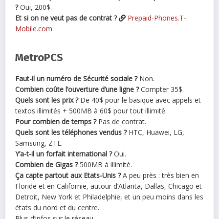
?
Oui, 200$.
Et si on ne veut pas de contrat ?
Prepaid-Phones.T-
Mobile.com
MetroPCS
Faut-il un numéro de Sécurité sociale ?
Non.
Combien coûte l’ouverture d’une ligne ?
Compter 35$.
Quels sont les prix ?
De 40$ pour le basique avec appels et
textos illimités + 500MB à 60$ pour tout illimité.
Pour combien de temps ?
Pas de contrat.
Quels sont les téléphones vendus ?
HTC, Huawei, LG,
Samsung, ZTE.
Y’a-t-il un forfait international ?
Oui.
Combien de Gigas ?
500MB à illimité.
Ça capte partout aux Etats-Unis ?
A peu près : très bien en
Floride et en Californie, autour d’Atlanta, Dallas, Chicago et
Detroit, New York et Philadelphie, et un peu moins dans les
états du nord et du centre.
Plus d’infos sur le réseau