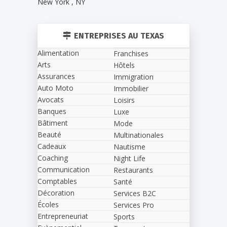
New York
,
NY
ENTREPRISES AU TEXAS
Alimentation
Franchises
Arts
Hôtels
Assurances
Immigration
Auto Moto
Immobilier
Avocats
Loisirs
Banques
Luxe
Bâtiment
Mode
Beauté
Multinationales
Cadeaux
Nautisme
Coaching
Night Life
Communication
Restaurants
Comptables
Santé
Décoration
Services B2C
Écoles
Services Pro
Entrepreneuriat
Sports