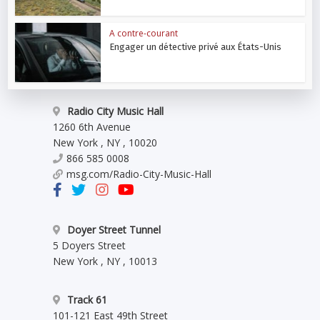
A contre-courant
Engager un détective privé aux États-Unis
Radio City Music Hall
1260 6th Avenue
New York
,
NY
,
10020
866 585 0008
msg.com/Radio-City-Music-Hall
Doyer Street Tunnel
5 Doyers Street
New York
,
NY
,
10013
Track 61
101-121 East 49th Street