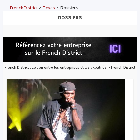
FrenchDistrict
>
Texas
>
Dossiers
DOSSIERS
Culture
Dossiers
Comment le RAP a-t-il
DIVISÉ les Etats-Unis ?
French District : Le lien entre les entreprises et les expatriés. - French District
Culture
Dossiers
Comment le RAP a-t-il
DIVISÉ les Etats-Unis ?