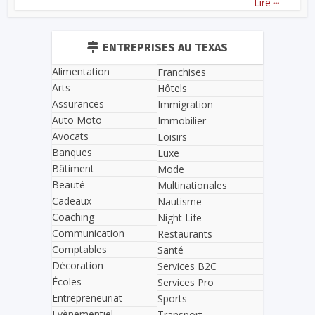
Lire
ENTREPRISES AU TEXAS
Alimentation
Franchises
Arts
Hôtels
Assurances
Immigration
Auto Moto
Immobilier
Avocats
Loisirs
Banques
Luxe
Bâtiment
Mode
Beauté
Multinationales
Cadeaux
Nautisme
Coaching
Night Life
Communication
Restaurants
Comptables
Santé
Décoration
Services B2C
Écoles
Services Pro
Entrepreneuriat
Sports
Evènementiel
Transport