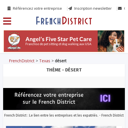
Référencez votre entreprise
Inscription newsletter
Co
FrenchDistrict
>
Texas
>
désert
THÈME - DÉSERT
French District : Le lien entre les entreprises et les expatriés. - French District