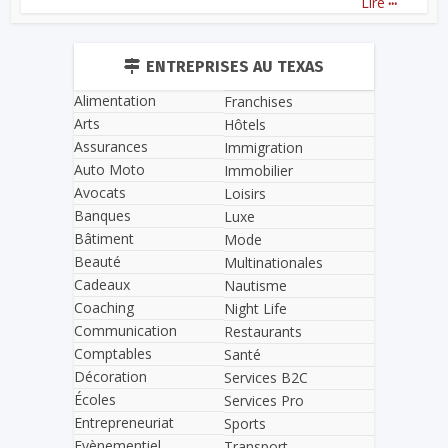
Lire
ENTREPRISES AU TEXAS
Alimentation
Franchises
Arts
Hôtels
Assurances
Immigration
Auto Moto
Immobilier
Avocats
Loisirs
Banques
Luxe
Bâtiment
Mode
Beauté
Multinationales
Cadeaux
Nautisme
Coaching
Night Life
Communication
Restaurants
Comptables
Santé
Décoration
Services B2C
Écoles
Services Pro
Entrepreneuriat
Sports
Evènementiel
Transport