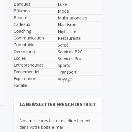
Banques
Luxe
Bâtiment
Mode
Beauté
Multinationales
Cadeaux
Nautisme
Coaching
Night Life
Communication
Restaurants
Comptables
Santé
Décoration
Services B2C
Écoles
Services Pro
Entrepreneuriat
Sports
Evènementiel
Transport
Expatriation
Voyage
Famille
LA NEWSLETTER FRENCH DISTRICT
Nos meilleures histoires, directement
dans votre boite e-mail.