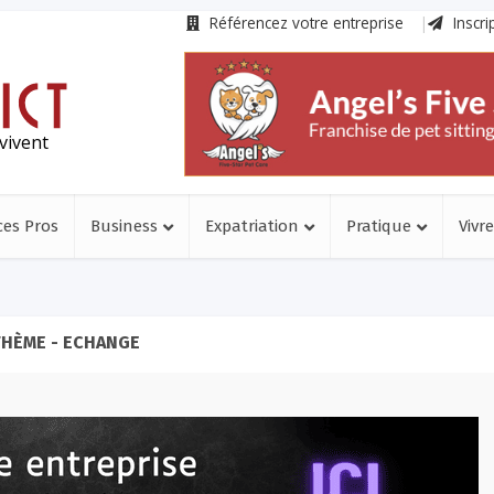
Référencez votre entreprise
Inscri
vivent
ces Pros
Business
Expatriation
Pratique
Vivre
THÈME - ECHANGE