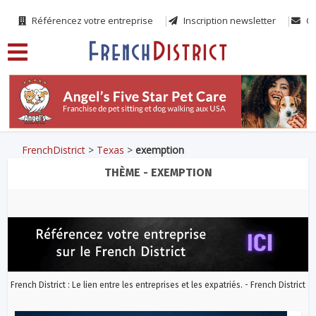
Référencez votre entreprise
Inscription newsletter
Co
FrenchDistrict
>
Texas
>
exemption
THÈME - EXEMPTION
French District : Le lien entre les entreprises et les expatriés. - French District