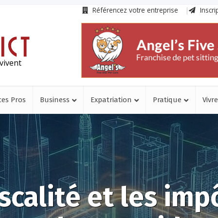
Référencez votre entreprise
Inscri
vivent
ces Pros
Business
Expatriation
Pratique
Vivre
iscalité et les imp