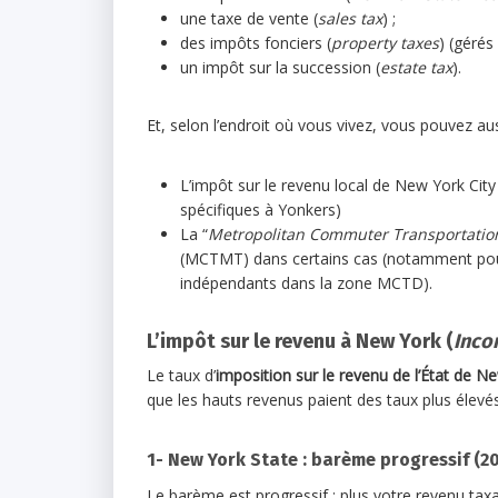
une taxe de vente (
sales tax
) ;
des impôts fonciers (
property taxes
) (gérés
un impôt sur la succession (
estate tax
).
Et, selon l’endroit où vous vivez, vous pouvez au
L’impôt sur le revenu local de New York City 
spécifiques à Yonkers)
La “
Metropolitan Commuter Transportation
(MCTMT) dans certains cas (notamment pou
indépendants dans la zone MCTD).
L’impôt sur le revenu à New York (
Inco
Le taux d’
imposition sur le revenu de l’État de N
que les hauts revenus paient des taux plus élevés
1- New York State : barème progressif (2
Le barème est progressif : plus votre revenu taxa