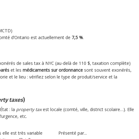
 MCTD)
omté d’Ontario est actuellement de
7,5 %
.
xonérés de sales tax à NYC (au-delà de 110 $, taxation complète)
parés
et les
médicaments sur ordonnance
sont souvent exonérés,
ie et le lieu : vérifiez selon le type de produit/service et la
rty taxes
)
État : la
property tax
est locale (comté, ville, district scolaire…). Elle
’urgence, etc.
elle est très variable
Présenté par...