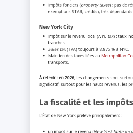
Impôts fonciers (
property taxes
) : pas de r
exemptions STAR, crédits), très dépendants d
New York City
Impôt sur le revenu local (
NYC tax
) : taux i
tranches.
Sales tax
(TVA) toujours à 8,875 % à NYC.
Maintien des taxes liées au
Metropolitan Co
transports.
À retenir : en 2026
, les changements sont surtout
significatif, surtout pour les hauts revenus, les p
La fiscalité et les impô
L’État de New York prélève principalement :
un impôt sur le revenu (
New York State inc