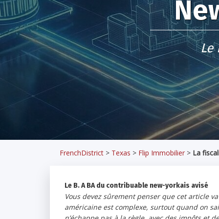
New
Le 
FrenchDistrict
>
Texas
>
Flip Immobilier
>
La fisca
Le B. A BA du contribuable new-yorkais avisé
Vous devez sûrement penser que cet article va êt
américaine est complexe, surtout quand on sait 
n’échappe pas à la règle, avec des impôts et de