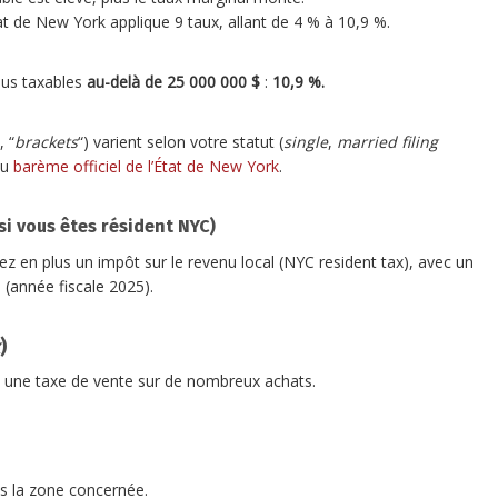
tat de New York applique 9 taux, allant de 4 % à 10,9 %.
nus taxables
au-delà de 25 000 000 $
:
10,9 %.
, “
brackets
“) varient selon votre statut (
single
,
married filing
au
barème officiel de l’État de New York
.
(si vous êtes résident NYC)
ez en plus un impôt sur le revenu local (NYC resident tax), avec un
(année fiscale 2025).
)
z une taxe de vente sur de nombreux achats.
s la zone concernée.