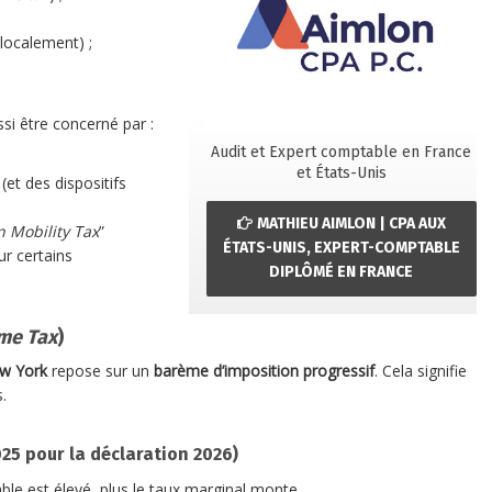
 localement) ;
ssi être concerné par :
Audit et Expert comptable en France
et États-Unis
(et des dispositifs
MATHIEU AIMLON | CPA AUX
 Mobility Tax
”
ÉTATS-UNIS, EXPERT-COMPTABLE
r certains
DIPLÔMÉ EN FRANCE
me Tax
)
ew York
repose sur un
barème d’imposition progressif
. Cela signifie
.
025 pour la déclaration 2026)
ble est élevé, plus le taux marginal monte.