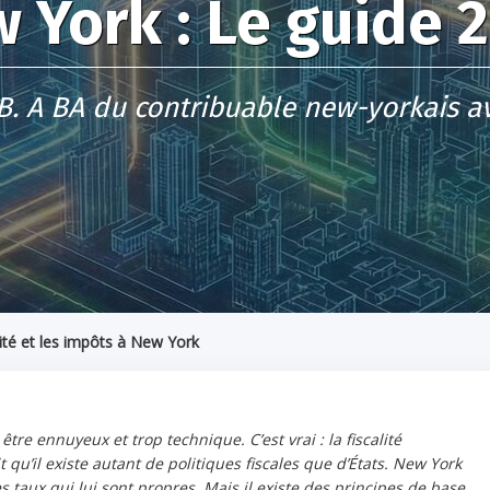
 York : Le guide 
B. A BA du contribuable new-yorkais a
lité et les impôts à New York
re ennuyeux et trop technique. C’est vrai : la fiscalité
qu’il existe autant de politiques fiscales que d’États. New York
s taux qui lui sont propres. Mais il existe des principes de base