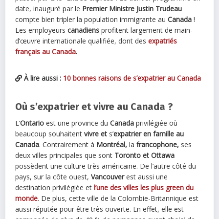
date, inauguré par le
Premier Ministre Justin Trudeau
compte bien tripler la population immigrante au
Canada
!
Les employeurs
canadiens
profitent largement de main-
d’œuvre internationale qualifiée, dont des
expatriés
français au Canada
.
À lire aussi :
10 bonnes raisons de s’expatrier au Canada
Où s’expatrier et vivre au Canada ?
L’
Ontario
est une province du
Canada
privilégiée où
beaucoup souhaitent
vivre et
s’
expatrier en famille au
Canada
. Contrairement à
Montréal,
la
francophone,
ses
deux villes principales que sont
Toronto et Ottawa
possèdent une culture très américaine. De l’autre côté du
pays, sur la côte ouest,
Vancouver
est aussi une
destination privilégiée et
l’une des villes les plus green du
monde
. De plus, cette ville de la Colombie-Britannique est
aussi réputée pour être très ouverte. En effet, elle est