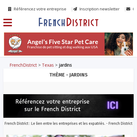
Référencez votre entreprise
Inscription newsletter
Co
FrenchDistrict
>
Texas
>
jardins
THÈME - JARDINS
French District : Le lien entre les entreprises et les expatriés. - French District