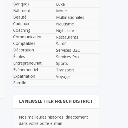
Banques
Luxe
Bâtiment
Mode
Beauté
Multinationales
Cadeaux
Nautisme
Coaching
Night Life
Communication
Restaurants
Comptables
Santé
Décoration
Services B2C
Écoles
Services Pro
Entrepreneuriat
Sports
Evènementiel
Transport
Expatriation
Voyage
Famille
LA NEWSLETTER FRENCH DISTRICT
Nos meilleures histoires, directement
dans votre boite e-mail.