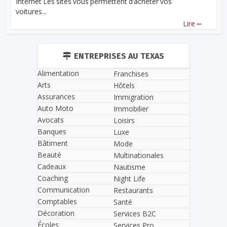
Internet Les sites vous permettent d’acheter vos
voitures...
...
Lire
ENTREPRISES AU TEXAS
Alimentation
Franchises
Arts
Hôtels
Assurances
Immigration
Auto Moto
Immobilier
Avocats
Loisirs
Banques
Luxe
Bâtiment
Mode
Beauté
Multinationales
Cadeaux
Nautisme
Coaching
Night Life
Communication
Restaurants
Comptables
Santé
Décoration
Services B2C
Écoles
Services Pro