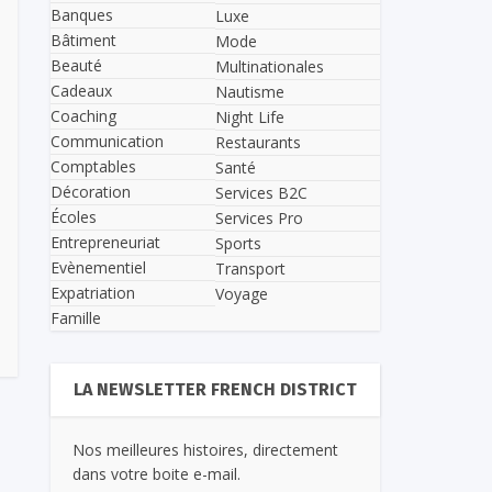
Banques
Luxe
Bâtiment
Mode
Beauté
Multinationales
Cadeaux
Nautisme
Coaching
Night Life
Communication
Restaurants
Comptables
Santé
Décoration
Services B2C
Écoles
Services Pro
Entrepreneuriat
Sports
Evènementiel
Transport
Expatriation
Voyage
Famille
LA NEWSLETTER FRENCH DISTRICT
Nos meilleures histoires, directement
dans votre boite e-mail.