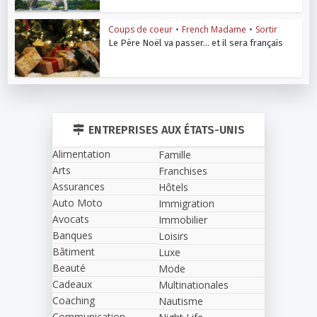
Coups de coeur
•
French Madame
•
Sortir
Le Père Noël va passer… et il sera français
ENTREPRISES AUX ÉTATS-UNIS
Alimentation
Famille
Arts
Franchises
Assurances
Hôtels
Auto Moto
Immigration
Avocats
Immobilier
Banques
Loisirs
Bâtiment
Luxe
Beauté
Mode
Cadeaux
Multinationales
Coaching
Nautisme
Communication