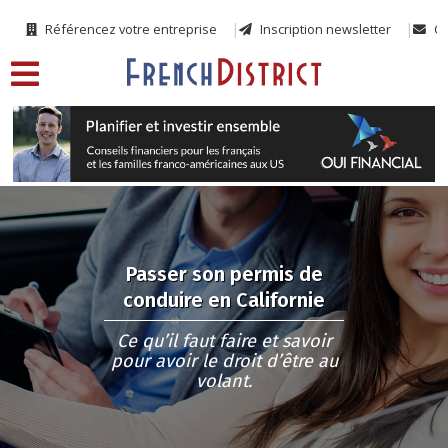
Référencez votre entreprise
Inscription newsletter
Co
Passer son permis de
conduire en Californie
Ce qu’il faut faire et savoir
pour avoir le droit d’être au
volant.