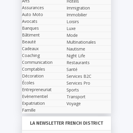
Arts
Hôtels
Assurances
Immigration
Auto Moto
Immobilier
Avocats
Loisirs
Banques
Luxe
Bâtiment
Mode
Beauté
Multinationales
Cadeaux
Nautisme
Coaching
Night Life
Communication
Restaurants
Comptables
Santé
Décoration
Services B2C
Écoles
Services Pro
Entrepreneuriat
Sports
Evènementiel
Transport
Expatriation
Voyage
Famille
LA NEWSLETTER FRENCH DISTRICT