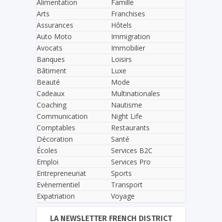
Alimentation
Famille
Arts
Franchises
Assurances
Hôtels
Auto Moto
Immigration
Avocats
Immobilier
Banques
Loisirs
Bâtiment
Luxe
Beauté
Mode
Cadeaux
Multinationales
Coaching
Nautisme
Communication
Night Life
Comptables
Restaurants
Décoration
Santé
Écoles
Services B2C
Emploi
Services Pro
Entrepreneuriat
Sports
Evènementiel
Transport
Expatriation
Voyage
LA NEWSLETTER FRENCH DISTRICT