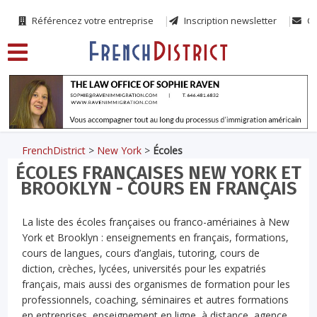
Référencez votre entreprise
Inscription newsletter
Co
FrenchDistrict
>
New York
>
Écoles
ÉCOLES FRANÇAISES NEW YORK ET
BROOKLYN - COURS EN FRANÇAIS
La liste des écoles françaises ou franco-amériaines à New
York et Brooklyn : enseignements en français, formations,
cours de langues, cours d’anglais, tutoring, cours de
diction, crèches, lycées, universités pour les expatriés
français, mais aussi des organismes de formation pour les
professionnels, coaching, séminaires et autres formations
en entreprises, enseignement en ligne, à distance, agence