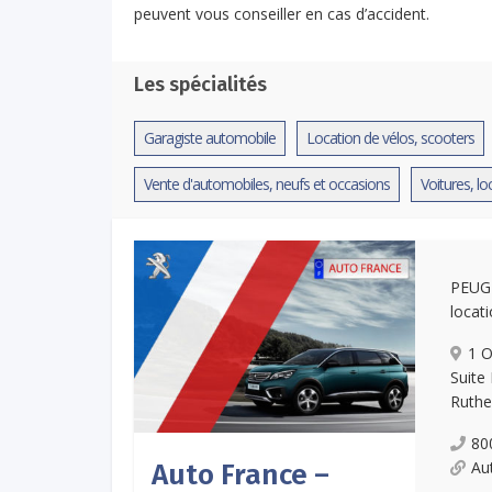
peuvent vous conseiller en cas d’accident.
Les spécialités
Garagiste automobile
Location de vélos, scooters
Vente d'automobiles, neufs et occasions
Voitures, lo
PEUG
locat
1 O
Suite
Ruthe
80
Au
Auto France –