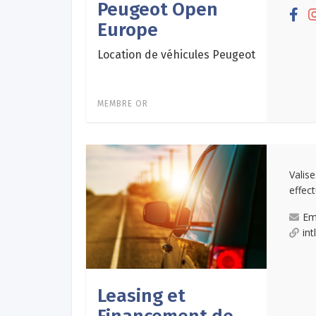
Peugeot Open
Europe
Location de véhicules Peugeot
MEMBRE OR
Valis
effec
Em
in
Leasing et