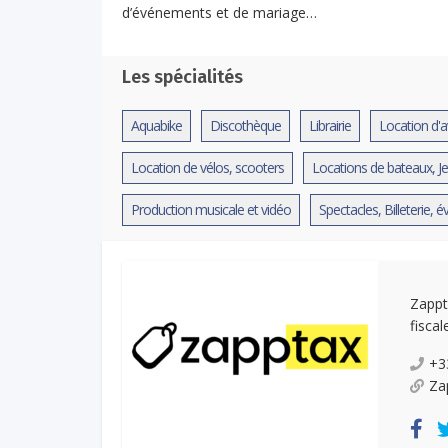
d’événements et de mariage…
Les spécialités
Aquabike
Discothèque
Librairie
Location d'a
Location de vélos, scooters
Locations de bateaux, Je
Production musicale et vidéo
Spectacles, Billeterie, 
Zappt
fiscal
+3
Za