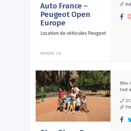
Au
Auto France –
Peugeot Open
Europe
Location de véhicules Peugeot
MEMBRE OR
Bleu 
tout 
21
Fr