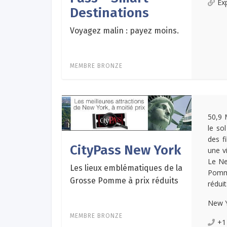
Ex
Destinations
Voyagez malin : payez moins.
MEMBRE BRONZE
50,9 
le so
des f
CityPass New York
une v
Le Ne
Les lieux emblématiques de la
Pomme
Grosse Pomme à prix réduits
réduit
New Y
MEMBRE BRONZE
+1