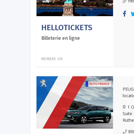
hel
HELLOTICKETS
Billeterie en ligne
MEMBRE OR
PEUG
locat
1 O
Suite
Ruthe
80