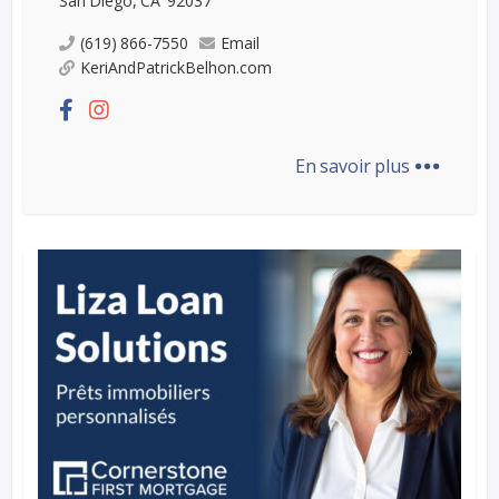
San Diego, CA 92037
(619) 866-7550
Email
KeriAndPatrickBelhon.com
...
En savoir plus