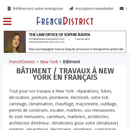
Référencez votre entreprise
Inscription newsletter
Co
FrenchDistrict
>
New York
>
Bâtiment
BÂTIMENT / TRAVAUX À NEW
YORK EN FRANÇAIS
Tout pour vos travaux à New York : réparations, fuites,
décoration, peinture, plomberie, électricité, votre toit,
carrelage, climatisation, chauffage, maçonnerie, outillage,
permis de construire, escalier, marbres, vos menuiseries.
Ils sont menuisiers, carreleurs, marbriers, architectes,
architectes d’intérieur, climaticiens (pour votre climatiseur)
peintres, réparateurs, électriciens, plombiers, contractors,