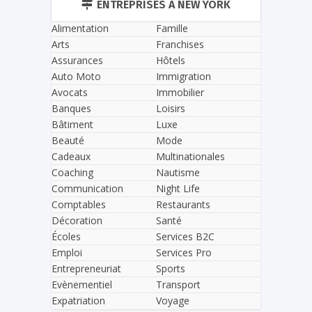
ENTREPRISES À NEW YORK
Alimentation
Famille
Arts
Franchises
Assurances
Hôtels
Auto Moto
Immigration
Avocats
Immobilier
Banques
Loisirs
Bâtiment
Luxe
Beauté
Mode
Cadeaux
Multinationales
Coaching
Nautisme
Communication
Night Life
Comptables
Restaurants
Décoration
Santé
Écoles
Services B2C
Emploi
Services Pro
Entrepreneuriat
Sports
Evènementiel
Transport
Expatriation
Voyage