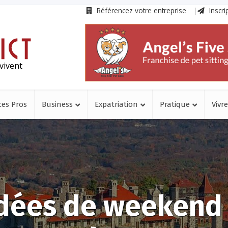
Référencez votre entreprise
Inscri
vivent
ces Pros
Business
Expatriation
Pratique
Vivre
idées de weekend 