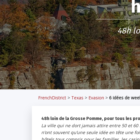
h
48h lo
FrenchDistrict
>
Texas
>
Evasion
>
6 idées de wee
48h loin de la Grosse Pomme, pour tous les prof
La ville qui ne dort jamais attire entre 50 et 60
n’ont souvent qu’une seule idée en tête une fois
hôtels tous compris pour les familles, les cas