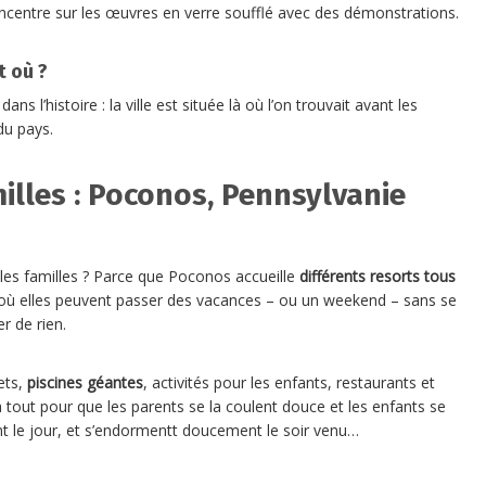
ncentre sur les œuvres en verre soufflé avec des démonstrations.
t où ?
 l’histoire : la ville est située là où l’on trouvait avant les
du pays.
illes : Poconos, Pennsylvanie
les familles ? Parce que Poconos accueille
différents resorts tous
 où elles peuvent passer des vacances – ou un weekend – sans se
r de rien.
fets,
piscines géantes
, activités pour les enfants, restaurants et
 a tout pour que les parents se la coulent douce et les enfants se
t le jour, et s’endormentt doucement le soir venu…