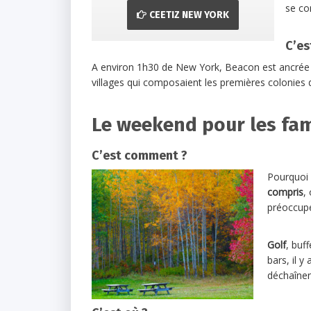
se co
CEETIZ NEW YORK
C’es
A environ 1h30 de New York, Beacon est ancrée dans
villages qui composaient les premières colonies 
Le weekend pour les fam
C’est comment ?
Pourquoi 
compris
,
préoccupe
Golf
, buf
bars, il y
déchaînen