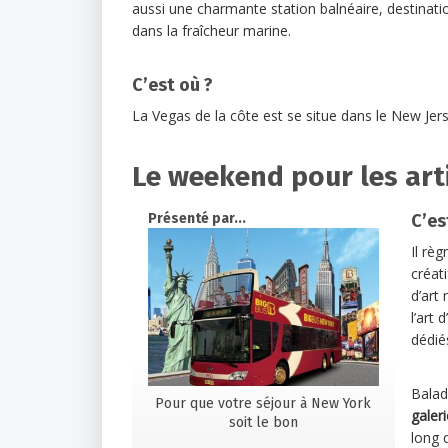
aussi une charmante station balnéaire, destinatio
dans la fraîcheur marine.
C’est où ?
La Vegas de la côte est se situe dans le New Jer
Le weekend pour les art
Présenté par...
C’es
Il règ
créat
d’art
l’art
dédiés
Balad
Pour que votre séjour à New York
galeri
soit le bon
long 