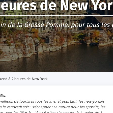
eures de New Yo
in de la Grosse Pomme, pour tous les p
kend à 2 heures de New York
ils.
 millions de touristes tous les ans, et pourtant, les new-yorkais
 le vendredi soir : s’échapper ! La nature pour les sportifs, les
inos pour les fêtards… Voici 6 idées de weekends à moins de 2