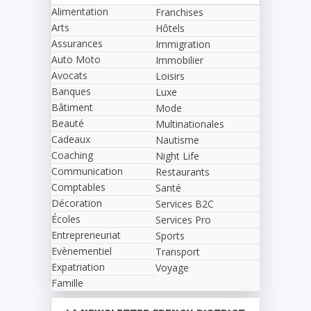
Alimentation
Franchises
Arts
Hôtels
Assurances
Immigration
Auto Moto
Immobilier
Avocats
Loisirs
Banques
Luxe
Bâtiment
Mode
Beauté
Multinationales
Cadeaux
Nautisme
Coaching
Night Life
Communication
Restaurants
Comptables
Santé
Décoration
Services B2C
Écoles
Services Pro
Entrepreneuriat
Sports
Evènementiel
Transport
Expatriation
Voyage
Famille