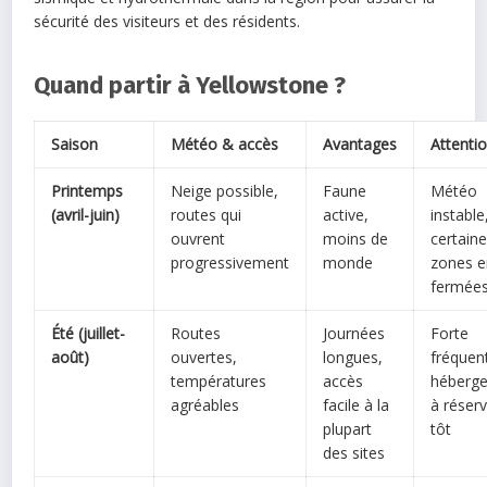
sécurité des visiteurs et des résidents.
Quand partir à Yellowstone ?
Saison
Météo & accès
Avantages
Attenti
Printemps
Neige possible,
Faune
Météo
(avril-juin)
routes qui
active,
instable
ouvrent
moins de
certain
progressivement
monde
zones e
fermée
Été (juillet-
Routes
Journées
Forte
août)
ouvertes,
longues,
fréquen
températures
accès
héberg
agréables
facile à la
à réserv
plupart
tôt
des sites