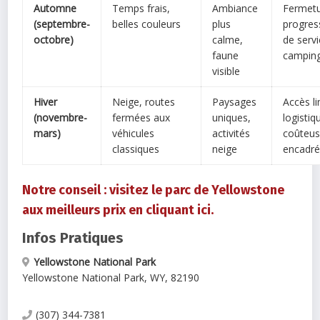
Automne
Temps frais,
Ambiance
Fermet
(septembre-
belles couleurs
plus
progres
octobre)
calme,
de servi
faune
campin
visible
Hiver
Neige, routes
Paysages
Accès li
(novembre-
fermées aux
uniques,
logistiq
mars)
véhicules
activités
coûteus
classiques
neige
encadr
Notre conseil : visitez le parc de Yellowstone
aux meilleurs prix en cliquant ici.
Infos Pratiques
Yellowstone National Park
Yellowstone National Park
,
WY
,
82190
(307) 344-7381