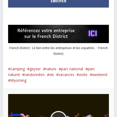
French District : Le lien entre les entreprises et les expatriés. - French
District
camping
geyser
nature
parc national
parc
naturel
randonnées
ski
vacances
visite
weekend
Wyoming