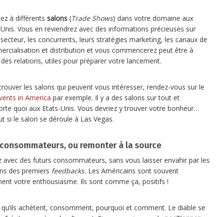
tez à différents
salons
(
Trade Shows
) dans votre domaine aux
-Unis. Vous en reviendrez avec des informations précieuses sur
 secteur, les concurrents, leurs stratégies marketing, les canaux de
rcialisation et distribution et vous commencerez peut être à
r des relations, utiles pour préparer votre lancement.
trouver les salons qui peuvent vous intéresser, rendez-vous sur le
vents in America
par exemple. Il y a des salons sur tout et
orte quoi aux Etats-Unis. Vous devriez y trouver votre bonheur…
ut si le salon se déroule à Las Vegas.
 consommateurs, ou remonter à la source
z avec des futurs consommateurs, sans vous laisser envahir par les
ions des premiers
feedbacks.
Les Américains sont souvent
ent votre enthousiasme. Ils sont comme ça, positifs !
e qu’ils achètent, consomment, pourquoi et comment. Le diable se