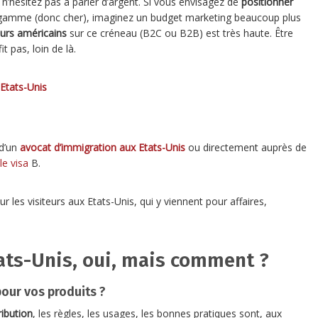
 n’hésitez pas à parler d’argent. Si vous envisagez de
positionner
-gamme (donc cher), imaginez un budget marketing beaucoup plus
rs américains
sur ce créneau (B2C ou B2B) est très haute. Être
t pas, loin de là.
 Etats-Unis
d’un
avocat d’immigration aux Etats-Unis
ou directement auprès de
le visa
B.
r les visiteurs aux Etats-Unis, qui y viennent pour affaires,
ats-Unis, oui, mais comment ?
pour vos produits ?
ibution
, les règles, les usages, les bonnes pratiques sont, aux