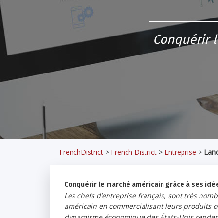
Conquérir l
FrenchDistrict
>
French District
>
Entreprise
>
Lanc
Conquérir le marché américain grâce à ses idée
Les chefs d’entreprise français, sont très nom
américain en commercialisant leurs produits ou l
dynamisme économique des États-Unis rendent c