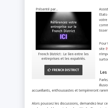
Présenté par...
Assis
Etats
votre
comme
tisse
Pour 
site
E
n’imp
French District : Le lien entre les
entreprises et les expatriés.
surto
FRENCH DISTRICT
Les
Parle
illus
accueillants, enthousiastes et tempèreront rarem
Alors poussez les discussions, demandez-leur c