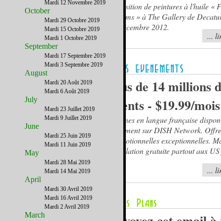
Mardi 12 Novembre 2019
Exposition de peintures à l'huile « F
October
Dreams » à The Gallery de Decatur
Mardi 29 Octobre 2019
27 décembre 2012.
Mardi 15 Octobre 2019
... l
Mardi 1 Octobre 2019
September
Mardi 17 Septembre 2019
Mardi 3 Septembre 2019
August
Plus de 14 millions 
Mardi 20 Août 2019
Mardi 6 Août 2019
July
clients - $19.99/mois
Mardi 23 Juillet 2019
Mardi 9 Juillet 2019
Chaînes en langue française dispon
June
seulement sur DISH Network. Offr
Mardi 25 Juin 2019
promotionnelles exceptionnelles. Ma
Mardi 11 Juin 2019
installation gratuite partout aux US
May
TV.
Mardi 28 Mai 2019
... l
Mardi 14 Mai 2019
April
Mardi 30 Avril 2019
Mardi 16 Avril 2019
Mardi 2 Avril 2019
March
Envoyez cet email à 