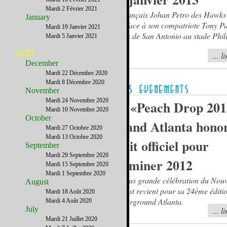
Mardi 2 Février 2021
Le français Johan Petro des Hawks 
January
fera face à son compatriote Tony P
Mardi 19 Janvier 2021
Spurs de San Antonio au stade Phil
Mardi 5 Janvier 2021
2020
... l
December
Mardi 22 Décembre 2020
Mardi 8 Décembre 2020
November
Mardi 24 Novembre 2020
Le «Peach Drop 201
Mardi 10 Novembre 2020
October
quand Atlanta hono
Mardi 27 Octobre 2020
Mardi 13 Octobre 2020
fruit officiel pour
September
Mardi 29 Septembre 2020
terminer 2012
Mardi 15 Septembre 2020
Mardi 1 Septembre 2020
La plus grande célébration du Nou
August
sud-est revient pour sa 24ème éditi
Mardi 18 Août 2020
Underground Atlanta.
Mardi 4 Août 2020
July
... l
Mardi 21 Juillet 2020