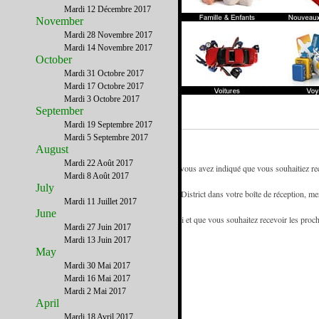
Mardi 12 Décembre 2017
November
Mardi 28 Novembre 2017
Mardi 14 Novembre 2017
October
Mardi 31 Octobre 2017
Mardi 17 Octobre 2017
Mardi 3 Octobre 2017
September
Mardi 19 Septembre 2017
Mardi 5 Septembre 2017
August
Mardi 22 Août 2017
- Vous recevez la newsletter de French District car vous avez indiqué que vous souhaitiez rece
Mardi 8 Août 2017
référence des francophones d'Atlanta et de Georgie.
July
- Pour être certain de recevoir les emails de French District dans votre boîte de réception, mer
Mardi 11 Juillet 2017
d'adresses.
June
- Si vous recevez cette newsletter de la part d'un ami et que vous souhaitez recevoir les proc
Mardi 27 Juin 2017
www.FrenchDistrict.com
gratuitement.
Mardi 13 Juin 2017
May
Mardi 30 Mai 2017
Mardi 16 Mai 2017
Mardi 2 Mai 2017
April
Mardi 18 Avril 2017