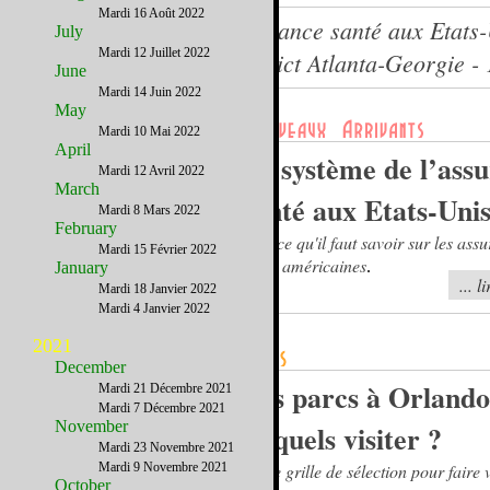
Mardi 16 Août 2022
Tout sur le système d'assurance santé aux Etats
July
Mardi 12 Juillet 2022
Le journal du French District Atlanta-Georgie 
June
Mardi 14 Juin 2022
May
Mardi 10 Mai 2022
April
Le système de l’ass
Mardi 12 Avril 2022
March
santé aux Etats-Uni
Mardi 8 Mars 2022
February
Tout ce qu'il faut savoir sur les ass
Mardi 15 Février 2022
santé américaines
.
January
... l
Mardi 18 Janvier 2022
Mardi 4 Janvier 2022
2021
December
Les parcs à Orlando
Mardi 21 Décembre 2021
Mardi 7 Décembre 2021
November
lesquels visiter ?
Mardi 23 Novembre 2021
Mardi 9 Novembre 2021
Notre grille de sélection pour faire 
October