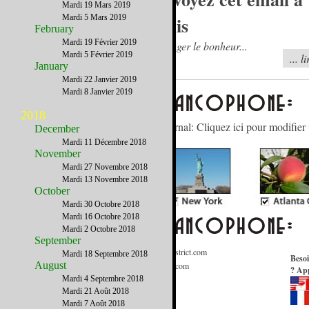
Mardi 19 Mars 2019
Mardi 5 Mars 2019
amis
February
Mardi 19 Février 2019
Partager le bonheur...
Mardi 5 Février 2019
... l
January
Mardi 22 Janvier 2019
Mardi 8 Janvier 2019
2018
Gérez votre abonnement à notre journal: Cliquez ici pour modifier 
December
Mardi 11 Décembre 2018
November
Mardi 27 Novembre 2018
Mardi 13 Novembre 2018
October
Mardi 30 Octobre 2018
Mardi 16 Octobre 2018
Mardi 2 Octobre 2018
September
Informations Générales
:
Contact@FrenchDistrict.com
Mardi 18 Septembre 2018
Besoi
August
Publicité / Médias
:
Publicite@FrenchDistrict.com
? App
Annuaire
:
Annuaire@FrenchDistrict.com
Mardi 4 Septembre 2018
Mardi 21 Août 2018
Rédaction
:
Redaction@FrenchDistrict.com
Mardi 7 Août 2018
Webmaster
:
Webmaster@FrenchDistrict.com