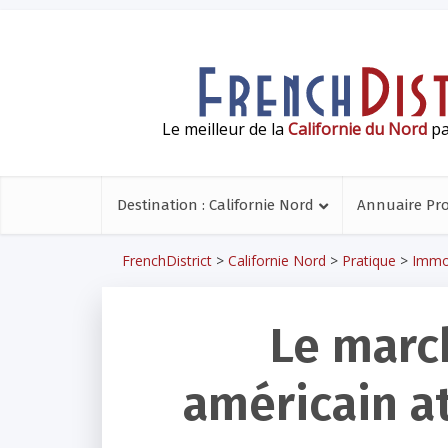
Le meilleur de la
Californie du Nord
pa
Destination : Californie Nord
Annuaire Pr
FrenchDistrict
>
Californie Nord
>
Pratique
>
Immob
Le marc
américain at