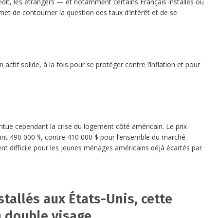
it, les étrangers — et notamment certains Français installés ou
rmet de contourner la question des taux d’intérêt et de se
ctif solide, à la fois pour se protéger contre l’inflation et pour
ntue cependant la crise du logement côté américain. Le prix
int 490 000 $, contre 410 000 $ pour l’ensemble du marché.
ent difficile pour les jeunes ménages américains déjà écartés par
stallés aux États-Unis, cette
 double visage