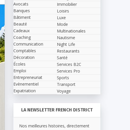
Avocats
Immobilier
Banques
Loisirs
Bâtiment
Luxe
Beauté
Mode
Cadeaux
Multinationales
Coaching
Nautisme
Communication
Night Life
Comptables
Restaurants
Décoration
Santé
Écoles
Services B2C
Emploi
Services Pro
Entrepreneuriat
Sports
Evènementiel
Transport
Expatriation
Voyage
LA NEWSLETTER FRENCH DISTRICT
Nos meilleures histoires, directement