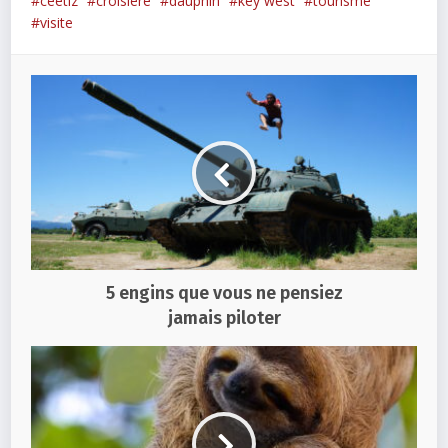
ceetiz
croisière
dauphin
key west
tourisme
visite
5 engins que vous ne pensiez
jamais piloter