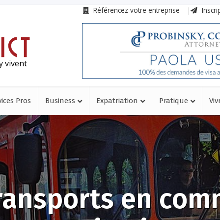
Référencez votre entreprise
Inscri
y vivent
vices Pros
Business
Expatriation
Pratique
Viv
transports en com