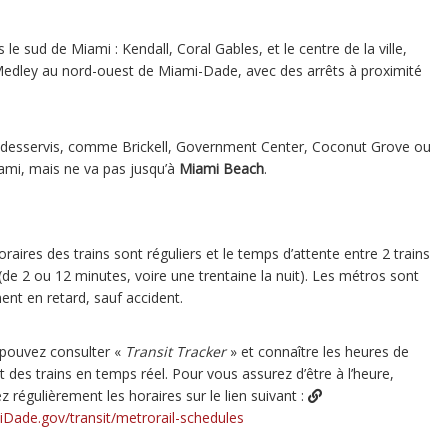
 sud de Miami : Kendall, Coral Gables, et le centre de la ville,
t Medley au nord-ouest de Miami-Dade, avec des arrêts à proximité
desservis, comme Brickell, Government Center, Coconut Grove ou
iami, mais ne va pas jusqu’à
Miami Beach
.
raires des trains sont réguliers et le temps d’attente entre 2 trains
 (de 2 ou 12 minutes, voire une trentaine la nuit). Les métros sont
ent en retard, sauf accident.
pouvez consulter «
Transit Tracker
» et connaître les heures de
t des trains en temps réel. Pour vous assurez d’être à l’heure,
ez régulièrement les horaires sur le lien suivant :
Dade.gov/transit/metrorail-schedules