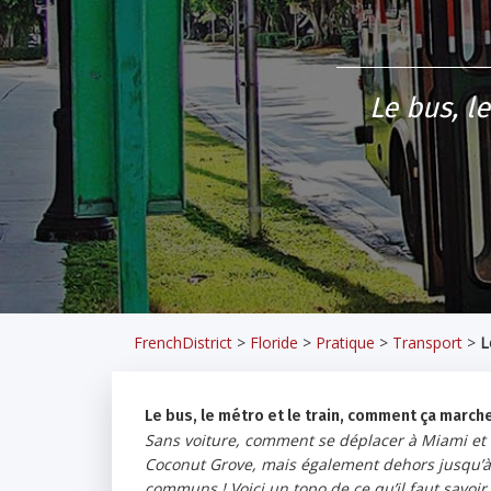
Le bus, l
FrenchDistrict
>
Floride
>
Pratique
>
Transport
>
L
Le bus, le métro et le train, comment ça marche
Sans voiture, comment se déplacer à Miami et d
Coconut Grove, mais également dehors jusqu’à 
communs ! Voici un topo de ce qu’il faut savoir su