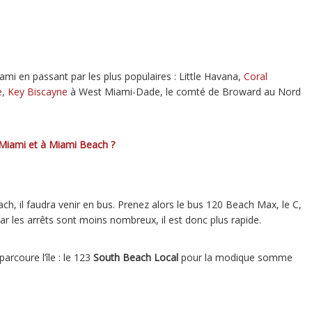
ami en passant par les plus populaires : Little Havana,
Coral
e
,
Key Biscayne
à West Miami-Dade, le comté de Broward au Nord
à Miami et à Miami Beach ?
ch, il faudra venir en bus. Prenez alors le bus 120 Beach Max, le C,
car les arrêts sont moins nombreux, il est donc plus rapide.
arcoure l’île : le 123
South Beach Local
pour la modique somme