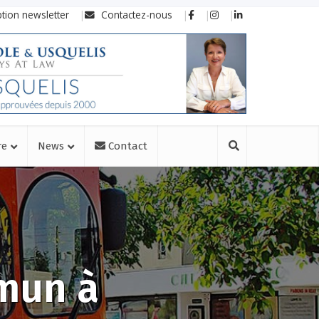
ption newsletter
Contactez-nous
re
News
Contact
mun à