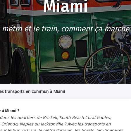
Miami
e métro et le train, comment ça marche
es transports en commun à Miami
 à Miami ?
ans les quartiers de Brickell, South Beach Coral Gables,
Orlando, Naples ou Jacksonville ? Avec les transports en
r le bus, le train, le métro floridien, les tickets, les itinéraires