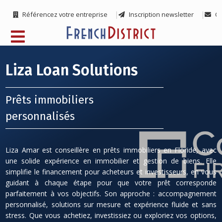
Référencez votre entreprise
Inscription newsletter
Co
Liza Loan Solutions
Prêts immobiliers
personnalisés
Liza Amar est conseillère en prêts immobiliers en Floride, avec
une solide expérience en immobilier et gestion de biens. Elle
simplifie le financement pour acheteurs et investisseurs, en vous
guidant à chaque étape pour que votre prêt corresponde
parfaitement à vos objectifs. Son approche : accompagnement
personnalisé, solutions sur mesure et expérience fluide et sans
stress. Que vous achetiez, investissiez ou exploriez vos options,