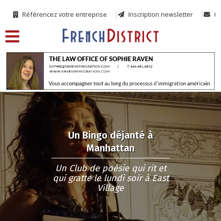
Référencez votre entreprise
Inscription newsletter
Co
Un Bingo déjanté à
Manhattan
Un Club de poésie qui rit et
qui gratte le lundi soir à East
Village