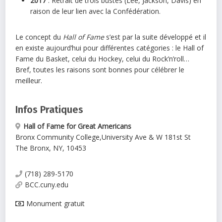
2017
: Retrait de trois bustes (Lee, Jackson, Davis) en
raison de leur lien avec la Confédération.
Le concept du
Hall of Fame
s’est par la suite développé et il
en existe aujourd’hui pour différentes catégories : le Hall of
Fame du Basket, celui du Hockey, celui du Rock’n’roll…
Bref, toutes les raisons sont bonnes pour célébrer le
meilleur.
Infos Pratiques
Hall of Fame for Great Americans
Bronx Community College
,
University Ave & W 181st St
The Bronx
,
NY
,
10453
(718) 289-5170
BCC.cuny.edu
Monument gratuit