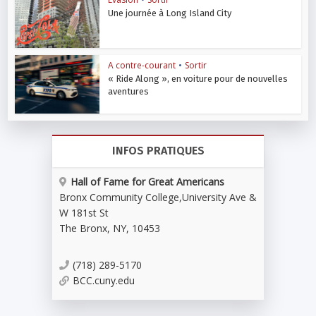
Une journée à Long Island City
A contre-courant
•
Sortir
« Ride Along », en voiture pour de nouvelles
aventures
INFOS PRATIQUES
Hall of Fame for Great Americans
Bronx Community College
,
University Ave &
W 181st St
The Bronx
,
NY
,
10453
(718) 289-5170
BCC.cuny.edu