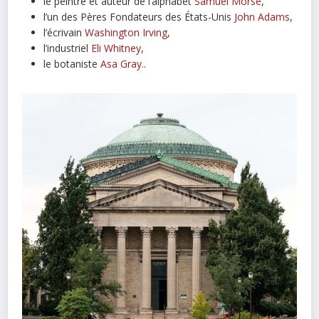
le peintre et auteur de l’alphabet
Samuel Morse
,
l’un des Pères Fondateurs des États-Unis
John Adams
,
l’écrivain
Washington Irving
,
l’industriel
Eli Whitney
,
le botaniste
Asa Gray.
.