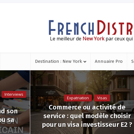
Le meilleur de
New York
par ceux qui 
Destination : New York
Annuaire Pro
S
Interviews
Expatriation
Visas
Commerce ou activité de
nd son
service : quel modèle choisir
ou sa
pour un visa investisseur E2 ?