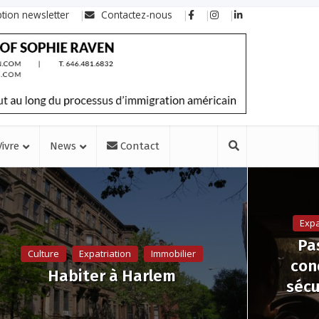
ption newsletter
Contactez-nous
Vivre
News
Contact
Expa
Pa
Culture
Expatriation
Immobilier
con
Habiter à Harlem
sécu