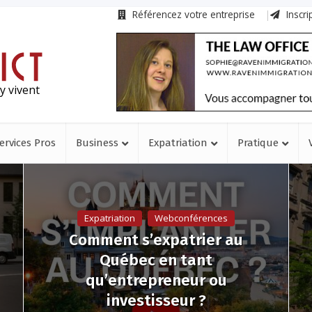
Référencez votre entreprise
Inscri
y vivent
ervices Pros
Business
Expatriation
Pratique
Expatriation
Webconférences
Comment s’expatrier au
Québec en tant
qu’entrepreneur ou
investisseur ?