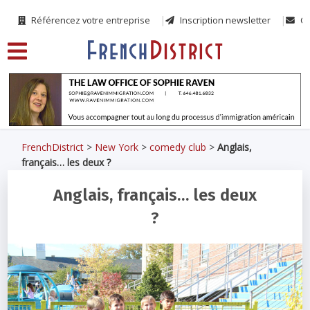
Référencez votre entreprise
Inscription newsletter
Co
FrenchDistrict
>
New York
>
comedy club
>
Anglais,
français… les deux ?
Anglais, français… les deux
?