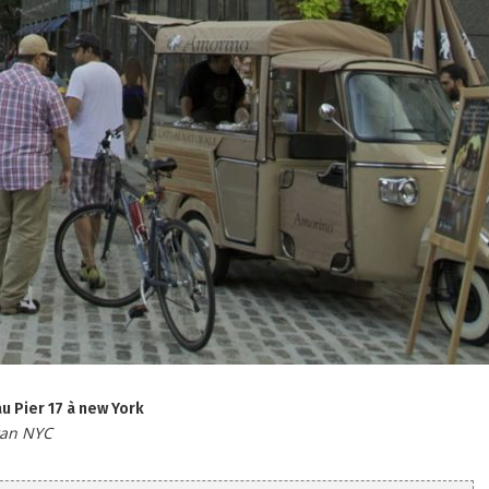
u Pier 17 à new York
ttan NYC