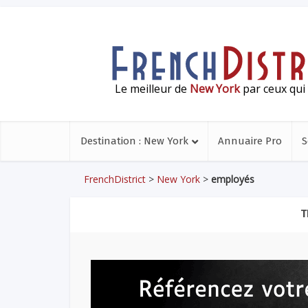
Le meilleur de
New York
par ceux qui 
Destination : New York
Annuaire Pro
S
FrenchDistrict
>
New York
>
employés
T