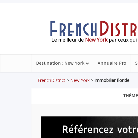
Le meilleur de
New York
par ceux qui 
Destination : New York
Annuaire Pro
S
FrenchDistrict
>
New York
>
immobilier floride
THÈME