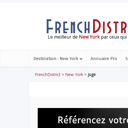
Le meilleur de
New York
par ceux qui 
Destination : New York
Annuaire Pro
S
FrenchDistrict
>
New York
>
juge