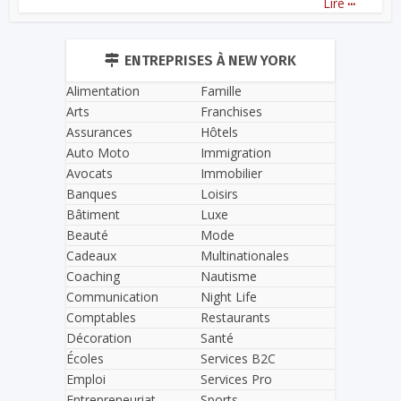
Lire
ENTREPRISES À NEW YORK
Alimentation
Famille
Arts
Franchises
Assurances
Hôtels
Auto Moto
Immigration
Avocats
Immobilier
Banques
Loisirs
Bâtiment
Luxe
Beauté
Mode
Cadeaux
Multinationales
Coaching
Nautisme
Communication
Night Life
Comptables
Restaurants
Décoration
Santé
Écoles
Services B2C
Emploi
Services Pro
Entrepreneuriat
Sports