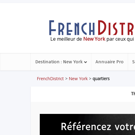
Le meilleur de
New York
par ceux qui 
Destination : New York
Annuaire Pro
S
FrenchDistrict
>
New York
>
quartiers
T